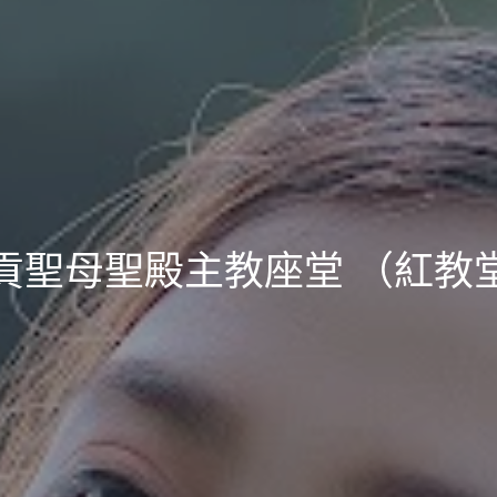
貢聖母聖殿主教座堂 （紅教