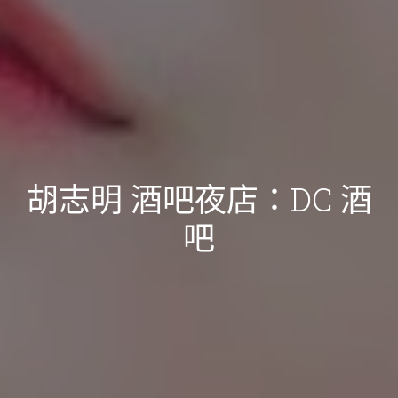
胡志明 酒吧夜店：DC 酒
吧